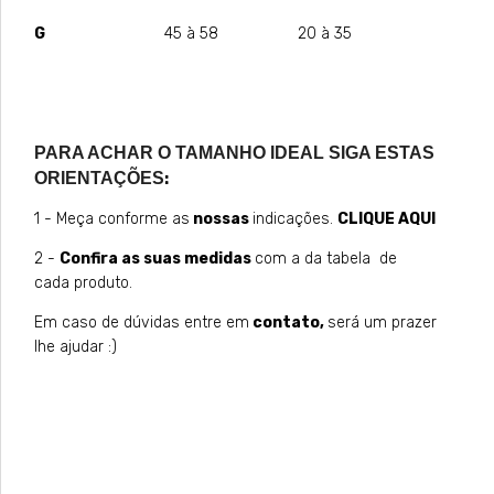
G
45 à 58 20 à 35
PARA ACHAR O TAMANHO IDEAL SIGA ESTAS
ORIENTAÇÕES
:
1 - Meça conforme as
nossas
indicações.
CLIQUE AQUI
2 -
Confira as suas medidas
com a da tabela de
cada produto.
Em caso de dúvidas entre em
contato
,
será um prazer
lhe ajudar :)