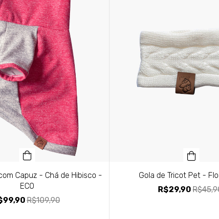
com Capuz - Chá de Hibisco -
Gola de Tricot Pet - Flo
ECO
R$29,90
R$45,9
$99,90
R$109,90