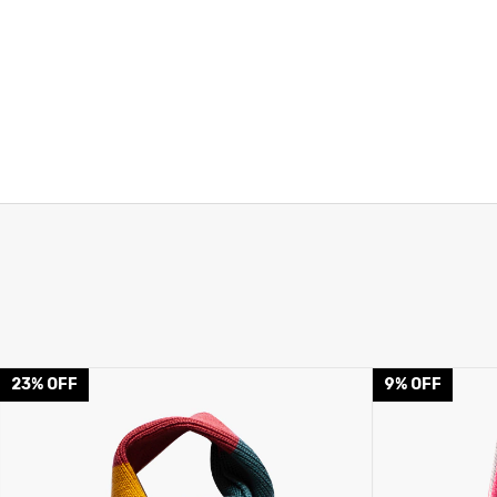
23
%
OFF
9
%
OFF