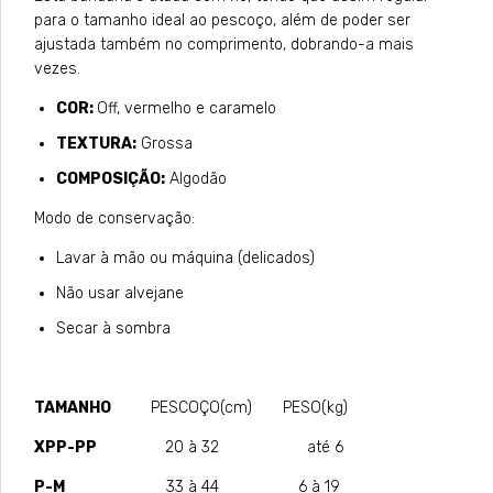
para o tamanho ideal ao pescoço, além de poder ser
ajustada também no comprimento, dobrando-a mais
vezes.
COR:
Off, vermelho e caramelo
TEXTURA:
Grossa
COMPOSIÇÃO:
Algodão
Modo de conservação:
Lavar à mão ou máquina (delicados)
Não usar alvejane
Secar à sombra
TAMANHO
PESCOÇO(cm) PESO(kg)
XPP-PP
20 à 32 até 6
P-M
33 à 44 6 à 19