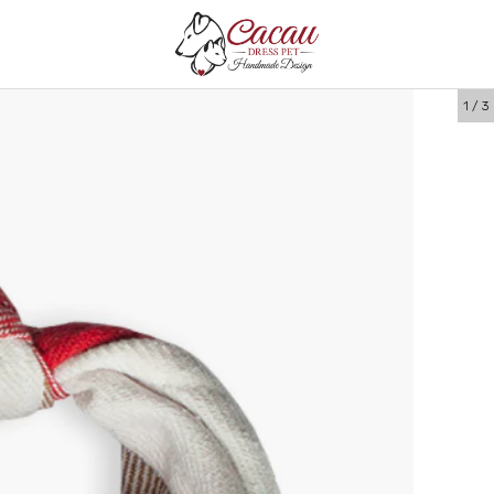
1
/
3