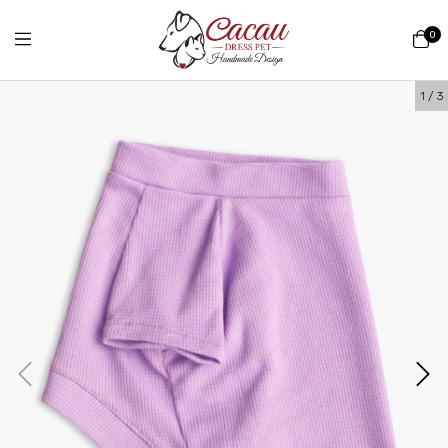
0
1
/
3