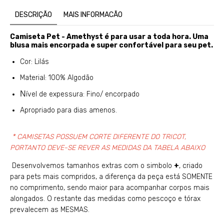
DESCRIÇÃO
MAIS INFORMACÃO
Camiseta Pet - Amethyst é para usar a toda hora. Uma
blusa mais encorpada e super confortável para seu pet.
Cor: Lilás
Material: 100% Algodão
N
ível de expessura: Fino/ encorpado
Apropriado para dias amenos.
* CAMISETAS POSSUEM CORTE DIFERENTE DO TRICOT,
PORTANTO DEVE-SE REVER AS MEDIDAS DA TABELA ABAIXO
Desenvolvemos tamanhos extras com o simbolo
+
, criado
para pets mais compridos, a diferença da peça está SOMENTE
no comprimento, sendo maior para acompanhar corpos mais
alongados. O restante das medidas como pescoço e tórax
prevalecem as MESMAS.