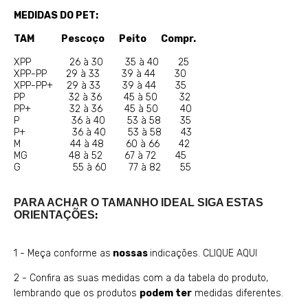
MEDIDAS DO PET:
TAM Pescoço Peito Compr.
XPP 26 à 30 35 à 40 25
XPP-PP 29 à 33 39 à 44 30
XPP-PP+ 29 à 33 39 à 44 35
PP 32 à 36 45 à 50 32
PP+ 32 à 36 45 à 50 40
P 36 à 40 53 à 58 35
P+ 36 à 40 53 à 58 43
M 44 à 48 60 à 66 42
MG 48 à 52 67 à 72 45
G 55 à 60 77 à 82 55
PARA ACHAR O TAMANHO IDEAL SIGA ESTAS
ORIENTAÇÕES
:
1 - Meça conforme as
nossas
indicações.
CLIQUE AQUI
2 - Confira as suas medidas com a da tabela do produto,
lembrando que os produtos
podem ter
medidas diferentes.