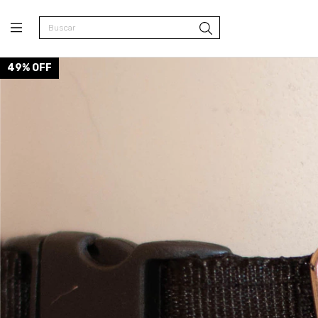
49
%
OFF