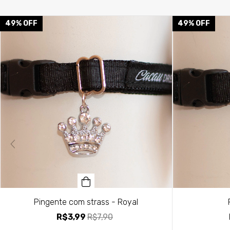
49
%
OFF
49
%
OFF
Pingente com strass - Royal
R$3,99
R$7,90