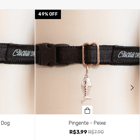
49
%
OFF
y Dog
Pingente - Peixe
R$3,99
R$7,90