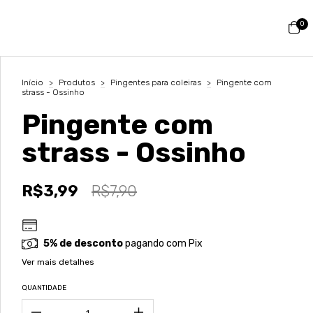
0
Início
>
Produtos
>
Pingentes para coleiras
>
Pingente com
strass - Ossinho
Pingente com
strass - Ossinho
R$3,99
R$7,90
5% de desconto
pagando com Pix
Ver mais detalhes
QUANTIDADE