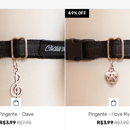
49
%
OFF
Pingente - Clave
Pingente - I love M
R$3,99
R$7,90
R$3,99
R$7,90