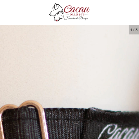
1
/
3