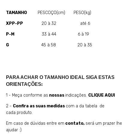
TAMANHO
PESCOÇO(cm) PESO(kg)
XPP-PP
20 à 32 até 6
P-M
33 à 44 6 à 19
G
45 à 58 20 à 35
PARA ACHAR O TAMANHO IDEAL SIGA ESTAS
ORIENTAÇÕES
:
1 - Meça conforme as
nossas
indicações.
CLIQUE AQUI
2 -
Confira as suas medidas
com a da tabela de
cada produto.
Em caso de dúvidas entre em
contato
,
será um prazer lhe
ajudar :)