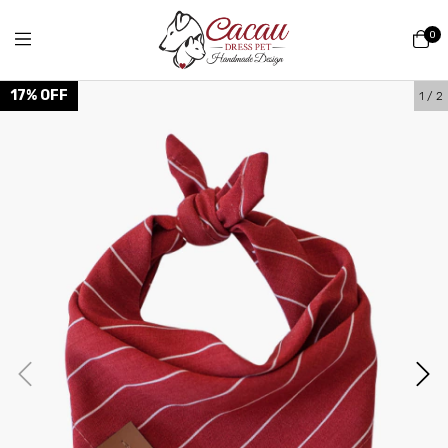
0
17
%
OFF
1
/
2