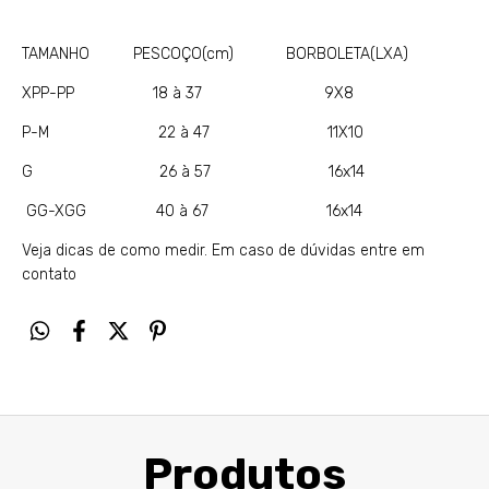
TAMANHO PESCOÇO(cm) BORBOLETA(LXA)
XPP-PP 18 à 37 9X8
P-M 22 à 47 11X10
G 26 à 57 16x14
GG-XGG 40 à 67 16x14
Veja dicas de como medir
. Em caso de dúvidas entre em
contato
Produtos