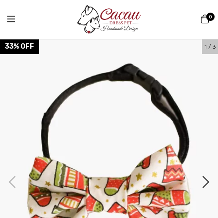
0
33
%
OFF
1
/
3