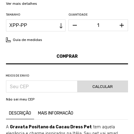
Ver mais detalhes
TAMANHO
QUANTIDADE
Guia de medidas
MEIOS DE ENVIO
CALCULAR
Não sei meu CEP
DESCRIÇÃO
MAIS INFORMACÃO
A
Gravata Positano da Cacau Dress Pet
tem aquela
elegância e charme inspirados na Itália. Seu pet vai amar!