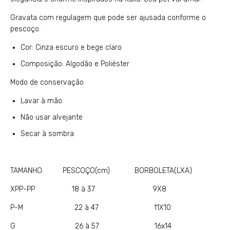
Gravata com regulagem que pode ser ajusada conforme o
pescoço.
Cor: Cinza escuro e bege claro
Composição: Algodão e Poliéster
Modo de conservação
Lavar à mão
Não usar alvejante
Secar à sombra
TAMANHO PESCOÇO(cm) BORBOLETA(LXA)
XPP-PP 18 à 37 9X8
P-M 22 à 47 11X10
G 26 à 57 16x14