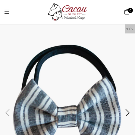
0
1
/
2